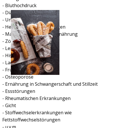
- Bluthochdruck
- Diabetes I und II
- Untergewicht
- Herzkreislauferkrankungen
- Mangel- und/oder Fehlernährung
- Zöliakie
- Lebensmittelallergien
- Histaminintoleranz
- Lactoseintoleranz
- Fructosemalabsorption
- Osteoporose
- Ernährung in Schwangerschaft und Stillzeit
- Essstörungen
- Rheumatischen Erkrankungen
- Gicht
- Stoffwechselerkrankungen wie
Fettstoffwechselstörungen
- u.v.m.