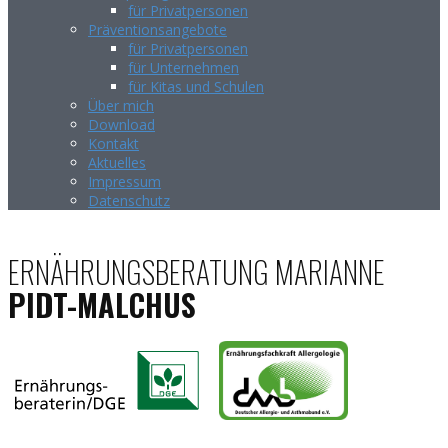
für Privatpersonen
Präventionsangebote
für Privatpersonen
für Unternehmen
für Kitas und Schulen
Über mich
Download
Kontakt
Aktuelles
Impressum
Datenschutz
ERNÄHRUNGSBERATUNG MARIANNE
PIDT-MALCHUS