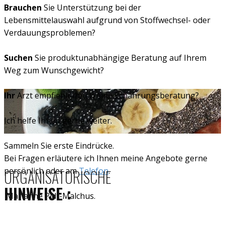
Brauchen
Sie Unterstützung bei der
Lebensmittelauswahl aufgrund von Stoffwechsel- oder
Verdauungsproblemen?
Suchen
Sie produktunabhängige Beratung auf Ihrem
Weg zum Wunschgewicht?
Ihr
Arzt empfiehlt Ihnen eine Ernährungsberatung?
Ich helfe Ihnen gerne weiter.
Sammeln Sie erste Eindrücke.
Bei Fragen erläutere ich Ihnen meine Angebote gerne
persönlich oder am
Telefon
.
ORGANISATORISCHE
HINWEISE :
Marianne Pidt-Malchus.