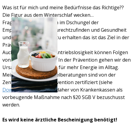
Was ist für mich und meine Bedürfnisse das Richtige??
Die Figur aus dem Winterschlaf wecken…
Fragen über Fragen, sich im Dschungel der
Empfehlungen besser zurechtzufinden und Gesundheit
und Leistungsfähigkeit zu erhalten das ist das Ziel in der
Prävention.
Auch Erschöpfung und Antriebslosigkeit können Folgen
von Fehlernährung sein. In der Prävention gehen wir den
Ursachen auf den Grund für mehr Energie im Alltag.
Meine individuellen Einzelberatungen sind von der
Zentralen Prüfstelle Prävention zertifiziert (siehe
Download
) und können daher von Krankenkassen als
vorbeugende Maßnahme nach §20 SGB V bezuschusst
werden.
Es wird keine ärztliche Bescheinigung benötigt!